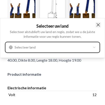
Selecteer uw land
Gebruiksnummer
JSX31-32
Clo
Selecteer alstublieft uw land en regio, zodat we u de juiste
informatie voor uw regio kunnen tonen.
Details en beschrijving
Volt 12, Veer Zonder, Lengte borsteldraad 138.00,
Selecteer land
Aantal borstels: 4, Toegepast op E95R, Draadlengte
40.00, Dikte 8.00, Lengte 18.00, Hoogte 19.00
Product informatie
Electrische informatie
Volt
12