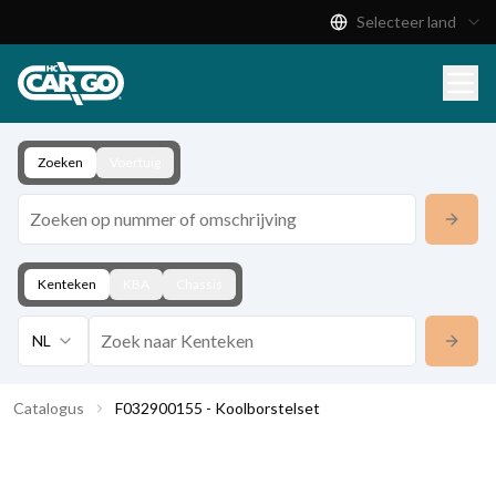
Selecteer land
Productcatalogus
Download
Contact
Zoeken
Voertuig
Kenteken
KBA
Chassis
NL
Catalogus
F032900155 - Koolborstelset