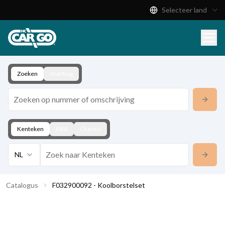
Selecteer land
Productcatalogus
Download
Contact
Zoeken
Voertuig
Kenteken
KBA
Chassis
NL
Catalogus
F032900092 - Koolborstelset