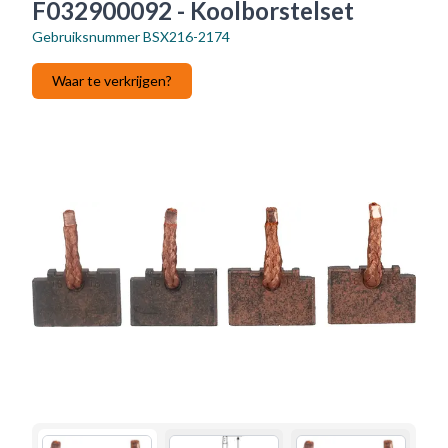
F032900092 - Koolborstelset
Gebruiksnummer
BSX216-2174
Waar te verkrijgen?