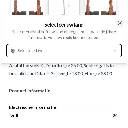
Selecteer uw land
Clo
Selecteer alstublieft uw land en regio, zodat we u de juiste
Gebruiksnummer
BSX216-2174
informatie voor uw regio kunnen tonen.
Details en beschrijving
Selecteer land
Volt 24, Kabel: Met, Veer Zonder, Cable lugs Zonder,
Aantal borstels: 4, Draadlengte 26.00, Soldeergat Niet
beschikbaar, Dikte 5.35, Lengte 18.00, Hoogte 28.00
Product informatie
Electrische informatie
Volt
24