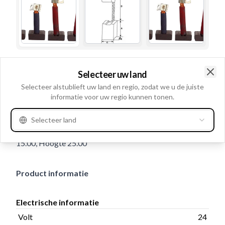
Gebruiksnummer
BSX170-1714
Selecteer uw land
Details en beschrijving
Clo
Selecteer alstublieft uw land en regio, zodat we u de juiste
informatie voor uw regio kunnen tonen.
Volt 24, Kabel: Met, Veer Zonder, Lengte borsteldraad
43.00, Cable lugs Met, Aantal borstels: 4, Draadlengte
Selecteer land
56.00, Soldeergat Niet beschikbaar, Dikte 10.00, Lengte
15.00, Hoogte 25.00
Product informatie
Electrische informatie
Volt
24