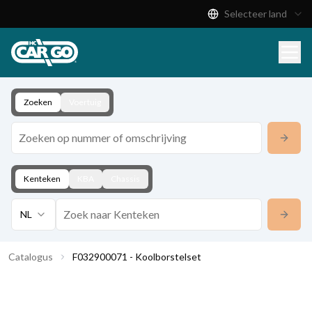
Selecteer land
Productcatalogus
Download
Contact
Zoeken
Voertuig
Kenteken
KBA
Chassis
NL
Catalogus
F032900071 - Koolborstelset