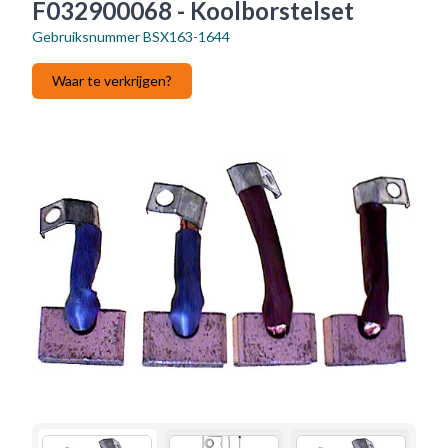
F032900068 - Koolborstelset
Gebruiksnummer
BSX163-1644
Waar te verkrijgen?