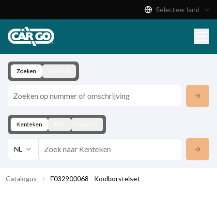
Selecteer land
Productcatalogus
Download
Contact
Zoeken
Voertuig
Kenteken
KBA
Chassis
NL
Catalogus
F032900068 - Koolborstelset