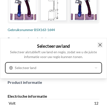
Gebruiksnummer
BSX163-1644
Details en beschrijving
Selecteer uw land
Volt 12, Kabel: Met, Veer Zonder, Lengte borsteldraad
Clo
Selecteer alstublieft uw land en regio, zodat we u de juiste
46.00/28.00, Cable lugs Met, Aantal borstels: 4,
informatie voor uw regio kunnen tonen.
Draadlengte 47.00, Soldeergat Niet beschikbaar, Dikte
10.00, Lengte 15.00, Hoogte 25.00
Selecteer land
Product informatie
Electrische informatie
Volt
12