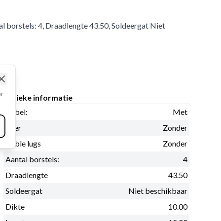
al borstels: 4, Draadlengte 43.50, Soldeergat Niet
Close
or
Fysieke informatie
Kabel:
Met
Veer
Zonder
Cable lugs
Zonder
Aantal borstels:
4
Draadlengte
43.50
Soldeergat
Niet beschikbaar
Dikte
10.00