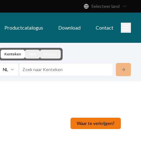
Selecteer land
Productcatalogus
Download
Contact
Kenteken
KBA
Chassis
NL
Waar te verkrijgen?