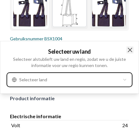
Gebruiksnummer
BSX1004
Details en beschrijving
Selecteer uw land
Clo
Selecteer alstublieft uw land en regio, zodat we u de juiste
Volt 24, Kabel: Met, Veer Zonder, Cable lugs Met,
informatie voor uw regio kunnen tonen.
Aantal borstels: 4, Draadlengte 42.00, Soldeergat Niet
beschikbaar, Dikte 8.00, Lengte 23.00, Hoogte 25.00
Selecteer land
Product informatie
Electrische informatie
Volt
24