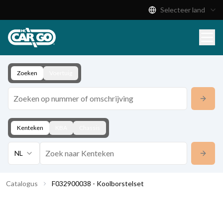
Selecteer land
Productcatalogus
Download
Contact
Zoeken
Voertuig
Kenteken
KBA
Chassis
NL
Catalogus
F032900038 - Koolborstelset