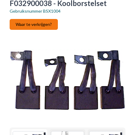
F032900038 - Koolborstelset
Gebruiksnummer
BSX1004
Waar te verkrijgen?