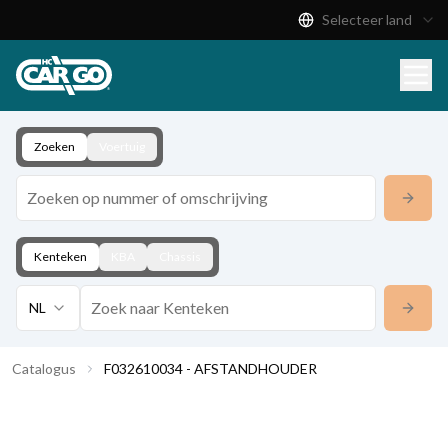
Selecteer land
Productcatalogus
Download
Contact
Zoeken
Voertuig
Kenteken
KBA
Chassis
NL
Catalogus
F032610034 - AFSTANDHOUDER