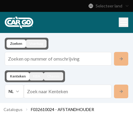
Selecteer land
Productcatalogus
Download
Contact
Zoeken
Voertuig
Kenteken
KBA
Chassis
NL
Catalogus
F032610024 - AFSTANDHOUDER