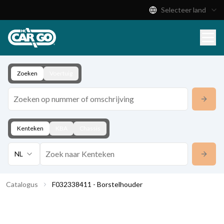
Selecteer land
Productcatalogus
Download
Contact
Zoeken
Voertuig
Kenteken
KBA
Chassis
NL
Catalogus
F032338411 - Borstelhouder