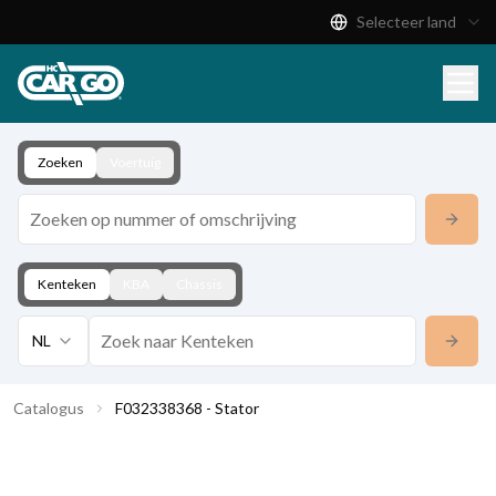
Selecteer land
Productcatalogus
Download
Contact
Zoeken
Voertuig
Kenteken
KBA
Chassis
NL
Catalogus
F032338368 - Stator