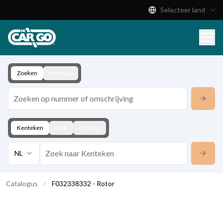
Selecteer land
Productcatalogus
Download
Contact
Zoeken
Voertuig
Kenteken
KBA
Chassis
NL
Catalogus
F032338332 - Rotor