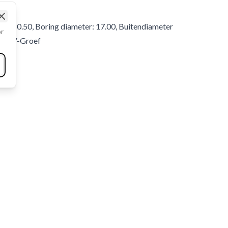
roef 10.50, Boring diameter: 17.00, Buitendiameter
Close
or
bele V-Groef