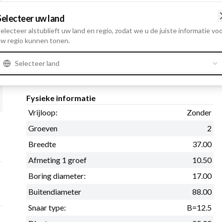
Details en beschrijving
Selecteer uw land
Vrijloop: Zonder, Groeven 2, Breedte 37.00, Afmeting 1 g
electeer alstublieft uw land en regio, zodat we u de juiste informatie vo
88.00, Snaar type: B=12.5, Diepte 25.00, Poelie type Dub
w regio kunnen tonen.
Selecteer land
Product informatie
Fysieke informatie
Vrijloop:
Zonder
Groeven
2
Breedte
37.00
Afmeting 1 groef
10.50
Boring diameter:
17.00
Buitendiameter
88.00
Snaar type:
B=12.5