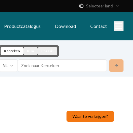
Selecteer land
Productcatalogus
Download
Contact
Kenteken
KBA
Chassis
NL
Waar te verkrijgen?