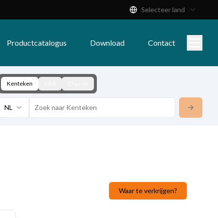
Selecteer land
Productcatalogus
Download
Contact
Kenteken
KBA
Chassis
NL
Waar te verkrijgen?