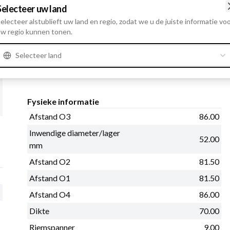
Details en beschrijving
Selecteer uw land
electeer alstublieft uw land en regio, zodat we u de juiste informatie vo
Afstand O3 86.00, Inwendige diameter/lager mm 52.00, A
w regio kunnen tonen.
Houderarm diameter met schroefdraad 9.00, Dikte 70.00,
Selecteer land
Product informatie
Fysieke informatie
Afstand O3
86.00
Inwendige diameter/lager
52.00
mm
Afstand O2
81.50
Afstand O1
81.50
Afstand O4
86.00
Dikte
70.00
Riemspanner
9.00