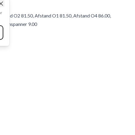
Close
or
fstand O2 81.50, Afstand O1 81.50, Afstand O4 86.00,
 Riemspanner 9.00