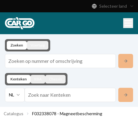
Selecteer land
Productcatalogus
Download
Contact
Zoeken
Voertuig
Kenteken
KBA
Chassis
NL
Catalogus
F032338078 - Magneetbescherming