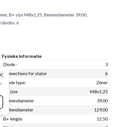
 Zener, B+ size M8x1.25, Binnendiameter 39.00,
 diodes: 6
Fysieke informatie
Diode -
3
Connections for stator
6
Close
Diode type:
Zener
or
B+ size
M8x1.25
Binnendiameter
39.00
Buitendiameter
129.00
B+ lengte
12.50