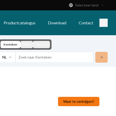
Selecteer land
Productcatalogus
Download
Contact
Kenteken
KBA
Chassis
NL
Waar te verkrijgen?