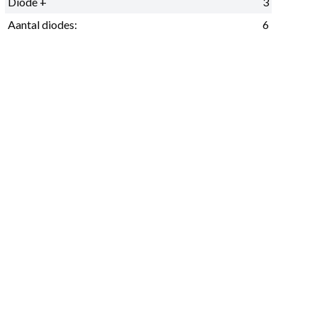
Diode +
3
Aantal diodes:
6