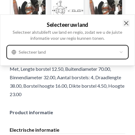
Selecteer uw land
Clo
Selecteer alstublieft uw land en regio, zodat we u de juiste
Gebruiksnummer
337347
informatie voor uw regio kunnen tonen.
Details en beschrijving
Selecteer land
Volt 12, Veer Met, Lengte borsteldraad 12.00, Borstel:
Met, Lengte borstel 12.50, Buitendiameter 70.00,
Binnendiameter 32.00, Aantal borstels: 4, Draadlengte
38.00, Borstel hoogte 16.00, Dikte borstel 4.50, Hoogte
23.00
Product informatie
Electrische informatie