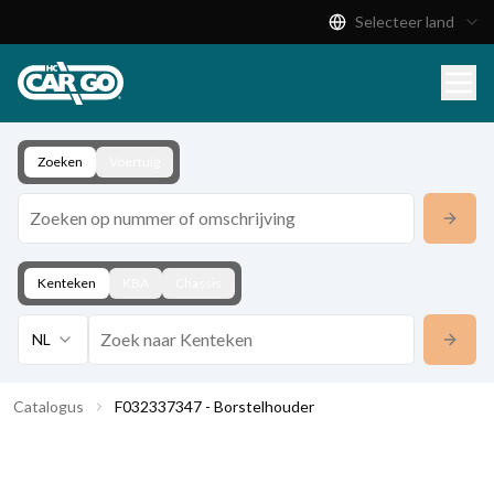
Selecteer land
Productcatalogus
Download
Contact
Zoeken
Voertuig
Kenteken
KBA
Chassis
NL
Catalogus
F032337347 - Borstelhouder