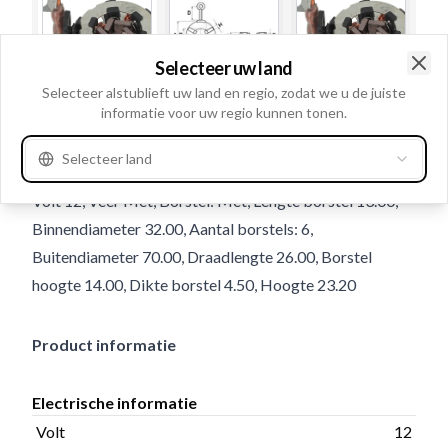
Selecteer uw land
Clo
Selecteer alstublieft uw land en regio, zodat we u de juiste
informatie voor uw regio kunnen tonen.
Gebruiksnummer
337346
Selecteer land
Details en beschrijving
Volt 12, Veer Met, Borstel: Met, Lengte borstel 13.00,
Binnendiameter 32.00, Aantal borstels: 6,
Buitendiameter 70.00, Draadlengte 26.00, Borstel
hoogte 14.00, Dikte borstel 4.50, Hoogte 23.20
Product informatie
Electrische informatie
Volt
12