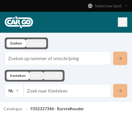
Selecteer land
Productcatalogus
Download
Contact
Zoeken
Voertuig
Kenteken
KBA
Chassis
NL
Catalogus
F032337346 - Borstelhouder