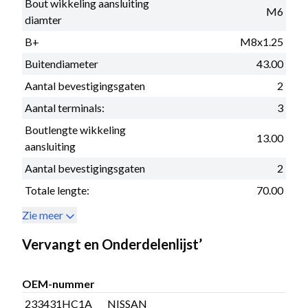
Bout wikkeling aansluiting
M6
diamter
B+
M8x1.25
Buitendiameter
43.00
Aantal bevestigingsgaten
2
Aantal terminals:
3
Boutlengte wikkeling
13.00
aansluiting
Aantal bevestigingsgaten
2
Totale lengte:
70.00
Zie meer
Vervangt en Onderdelenlijst’
OEM-nummer
233431HC1A
NISSAN