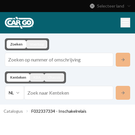
Selecteer land
Productcatalogus
Download
Contact
Zoeken
Voertuig
Kenteken
KBA
Chassis
NL
Catalogus
F032337334 - Inschakelrelais