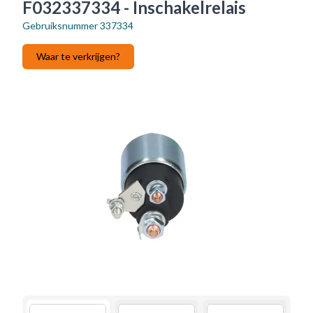
F032337334 - Inschakelrelais
Gebruiksnummer
337334
Waar te verkrijgen?