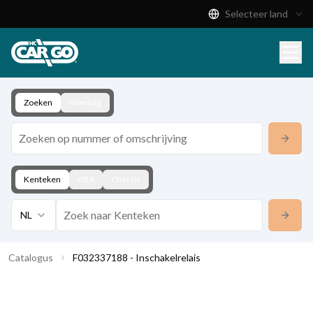
Selecteer land
Productcatalogus
Download
Contact
Zoeken
Voertuig
Kenteken
KBA
Chassis
NL
Catalogus
F032337188 - Inschakelrelais