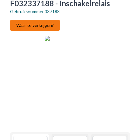
F032337188 - Inschakelrelais
Gebruiksnummer
337188
Waar te verkrijgen?