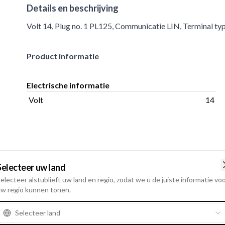
Details en beschrijving
Volt 14, Plug no. 1 PL125, Communicatie LIN, Terminal t
Product informatie
Electrische informatie
Volt
14
Alternatieven
Selecteer uw land
electeer alstublieft uw land en regio, zodat we u de juiste informatie vo
F032335245 - EL Veldreg
w regio kunnen tonen.
Gebruiksnummer
335245
Selecteer land
Afregelspanning
14.3
,
Volt
14
,