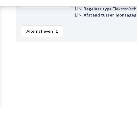
VALEO
,
Plug no. 1
PL125
,
Comm
LIN
,
Regelaar type
Elektronisch
LIN
,
Afstand tussen montageg
Alternatieven
1