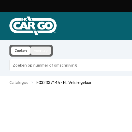
Productcatalogus
Download
Contact
Zoeken
Voertuig
Catalogus
F032337146 - EL Veldregelaar