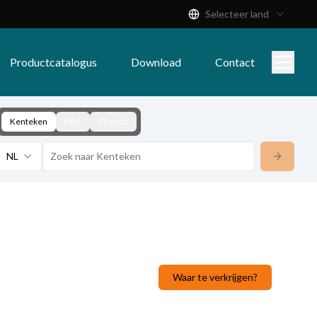
Selecteer land
Productcatalogus
Download
Contact
Kenteken
KBA
Chassis
NL
Waar te verkrijgen?