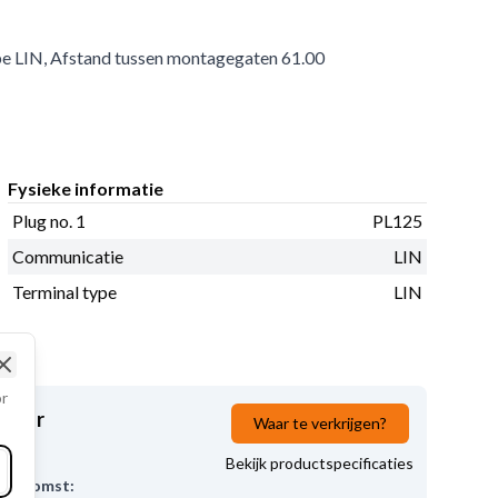
ype LIN, Afstand tussen montagegaten 61.00
Fysieke informatie
Plug no. 1
PL125
Communicatie
LIN
Terminal type
LIN
Close
or
elaar
Waar te verkrijgen?
Bekijk productspecificaties
Herkomst: