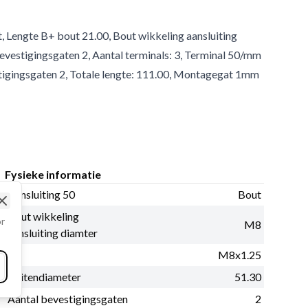
t, Lengte B+ bout 21.00, Bout wikkeling aansluiting
vestigingsgaten 2, Aantal terminals: 3, Terminal 50/mm
stigingsgaten 2, Totale lengte: 111.00, Montagegat 1mm
Fysieke informatie
Aansluiting 50
Bout
Close
Bout wikkeling
or
M8
aansluiting diamter
B+
M8x1.25
Buitendiameter
51.30
Aantal bevestigingsgaten
2