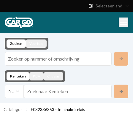
Selecteer land
Productcatalogus
Download
Contact
Zoeken
Voertuig
Kenteken
KBA
Chassis
NL
Catalogus
F032336353 - Inschakelrelais