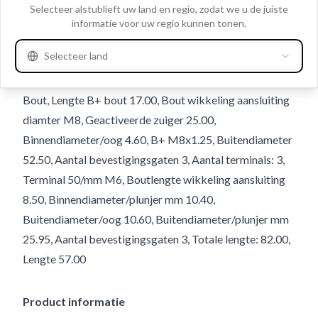
Clo
Selecteer alstublieft uw land en regio, zodat we u de juiste
informatie voor uw regio kunnen tonen.
Gebruiksnummer
336353
Details en beschrijving
Selecteer land
Volt 12, Aansluiting 50/breedte 9.50, Aansluiting 50
Bout, Lengte B+ bout 17.00, Bout wikkeling aansluiting
diamter M8, Geactiveerde zuiger 25.00,
Binnendiameter/oog 4.60, B+ M8x1.25, Buitendiameter
52.50, Aantal bevestigingsgaten 3, Aantal terminals: 3,
Terminal 50/mm M6, Boutlengte wikkeling aansluiting
8.50, Binnendiameter/plunjer mm 10.40,
Buitendiameter/oog 10.60, Buitendiameter/plunjer mm
25.95, Aantal bevestigingsgaten 3, Totale lengte: 82.00,
Lengte 57.00
Product informatie