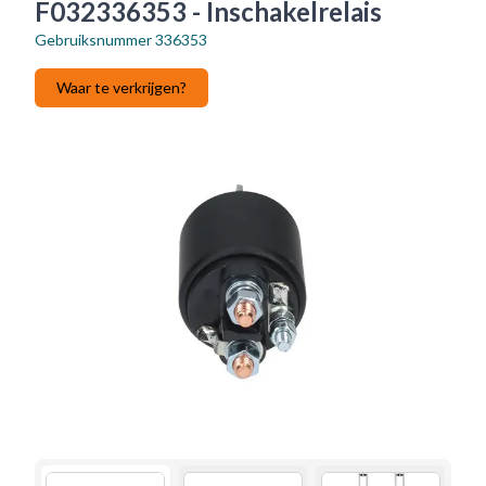
F032336353 - Inschakelrelais
Gebruiksnummer
336353
Waar te verkrijgen?