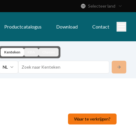
Selecteer land
Productcatalogus
Download
Contact
Kenteken
KBA
Chassis
NL
Waar te verkrijgen?