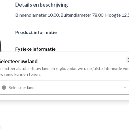
Details en beschrijving
Binnendiameter 10.00, Buitendiameter 78.00, Hoogte 12.
Product informatie
Fysieke informatie
Binnendiameter
10.00
Selecteer uw land
Buitendiameter
78.00
electeer alstublieft uw land en regio, zodat we u de juiste informatie vo
w regio kunnen tonen.
Hoogte
12.50
Selecteer land