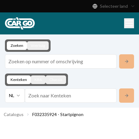
Selecteer land
Productcatalogus
Download
Contact
Zoeken
Voertuig
Kenteken
KBA
Chassis
NL
Catalogus
F032335924 - Startpignon