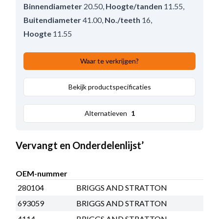
Binnendiameter
20.50
,
Hoogte/tanden
11.55
,
Buitendiameter
41.00
,
No./teeth
16
,
Hoogte
11.55
Waar te verkrijgen?
Bekijk productspecificaties
Alternatieven
1
Vervangt en Onderdelenlijst’
OEM-nummer
280104
BRIGGS AND STRATTON
693059
BRIGGS AND STRATTON
4114
BRIGGS AND STRATTON