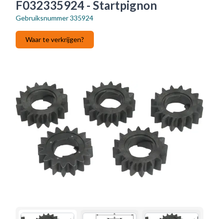
F032335924 - Startpignon
Gebruiksnummer
335924
Waar te verkrijgen?