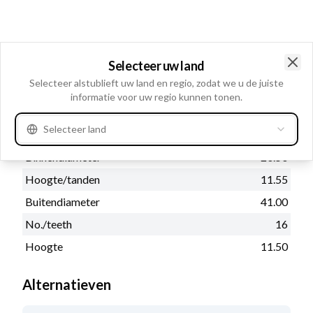
Fysieke informatie
Selecteer uw land
Aantal spiebanen:
M10
Clo
Selecteer alstublieft uw land en regio, zodat we u de juiste
Diepte/tanden
5.20
informatie voor uw regio kunnen tonen.
Bus:
Zonder
Selecteer land
Lager
Zonder
Binnendiameter
20.50
Hoogte/tanden
11.55
Buitendiameter
41.00
No./teeth
16
Hoogte
11.50
Alternatieven