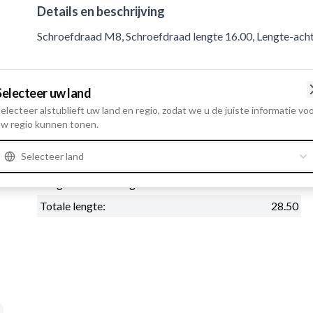
Details en beschrijving
Schroefdraad M8, Schroefdraad lengte 16.00, Lengte-acht
Product informatie
Selecteer uw land
electeer alstublieft uw land en regio, zodat we u de juiste informatie vo
Fysieke informatie
w regio kunnen tonen.
Schroefdraad
M8
Selecteer land
Schroefdraad lengte
16.00
Lengte-achterkraag
23.50
Totale lengte:
28.50