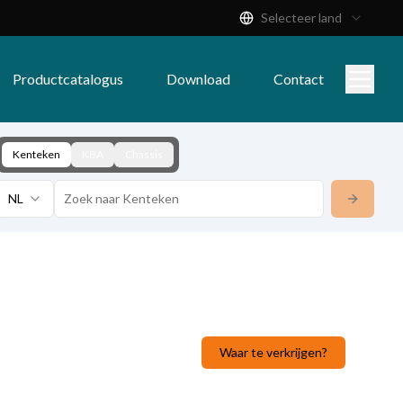
Selecteer land
Productcatalogus
Download
Contact
Kenteken
KBA
Chassis
NL
Waar te verkrijgen?