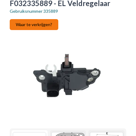
F032335889 - EL Veldregelaar
Gebruiksnummer
335889
Waar te verkrijgen?