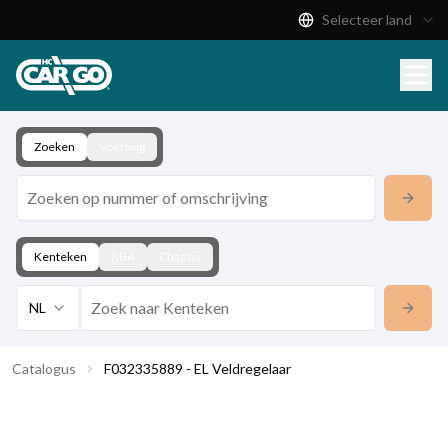
Selecteer land
Productcatalogus
Download
Contact
Zoeken
Voertuig
Kenteken
KBA
Chassis
NL
Catalogus
F032335889 - EL Veldregelaar