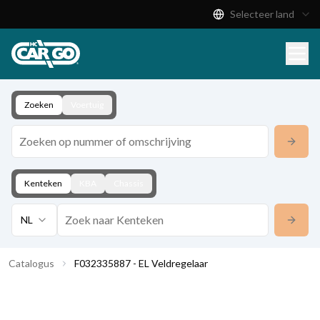
Selecteer land
Productcatalogus
Download
Contact
Zoeken
Voertuig
Kenteken
KBA
Chassis
NL
Catalogus
F032335887 - EL Veldregelaar