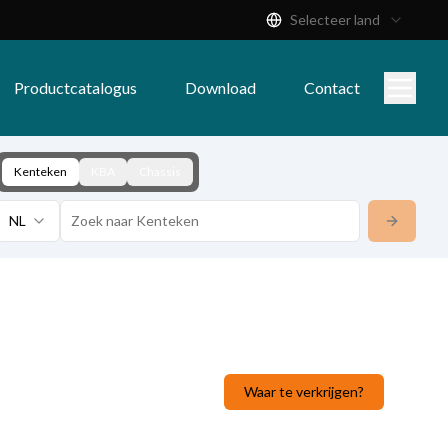
Selecteer land
Productcatalogus
Download
Contact
Kenteken
KBA
Chassis
NL
Waar te verkrijgen?