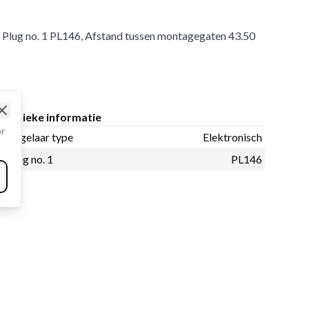
h, Plug no. 1 PL146, Afstand tussen montagegaten 43.50
Fysieke informatie
Close
or
Regelaar type
Elektronisch
Plug no. 1
PL146