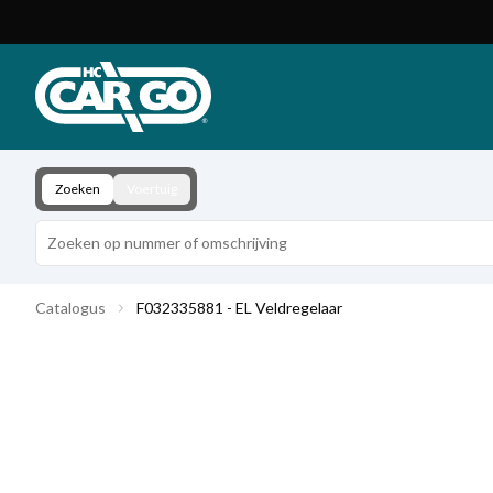
Productcatalogus
Download
Contact
Zoeken
Voertuig
Catalogus
F032335881 - EL Veldregelaar