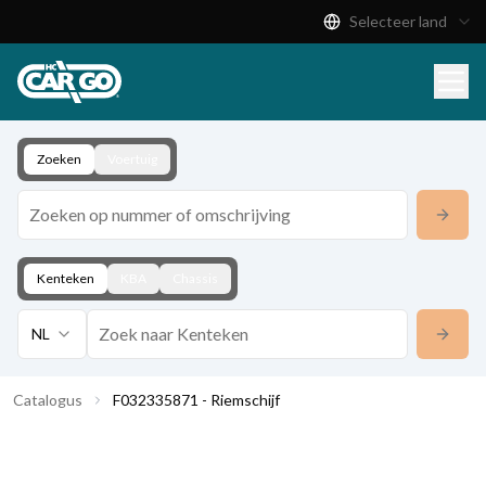
Selecteer land
Productcatalogus
Download
Contact
Zoeken
Voertuig
Kenteken
KBA
Chassis
NL
Catalogus
F032335871 - Riemschijf