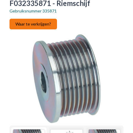
F032335871 - Riemschijf
Gebruiksnummer
335871
Waar te verkrijgen?