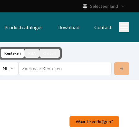
Selecteer land
Productcatalogus
Download
Contact
Kenteken
KBA
Chassis
NL
Waar te verkrijgen?