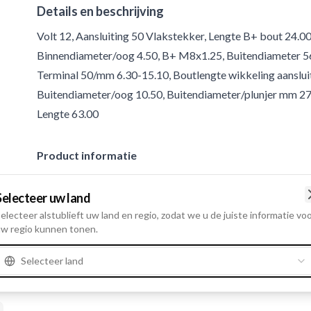
Details en beschrijving
Volt 12, Aansluiting 50 Vlakstekker, Lengte B+ bout 24.00
Binnendiameter/oog 4.50, B+ M8x1.25, Buitendiameter 56.5
Terminal 50/mm 6.30-15.10, Boutlengte wikkeling aanslui
Buitendiameter/oog 10.50, Buitendiameter/plunjer mm 27.0
Lengte 63.00
Product informatie
Electrische informatie
Selecteer uw land
electeer alstublieft uw land en regio, zodat we u de juiste informatie vo
Volt
12
w regio kunnen tonen.
Selecteer land