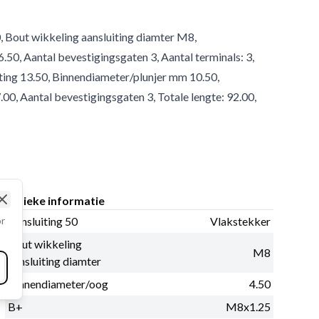
, Bout wikkeling aansluiting diamter M8,
0, Aantal bevestigingsgaten 3, Aantal terminals: 3,
ting 13.50, Binnendiameter/plunjer mm 10.50,
0, Aantal bevestigingsgaten 3, Totale lengte: 92.00,
Fysieke informatie
Close
or
Aansluiting 50
Vlakstekker
Bout wikkeling
M8
aansluiting diamter
Binnendiameter/oog
4.50
B+
M8x1.25