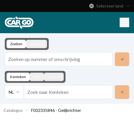
Selecteer land
Productcatalogus
Download
Contact
Zoeken
Voertuig
Kenteken
KBA
Chassis
NL
Catalogus
F032335846 - Gelijkrichter