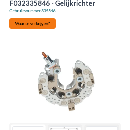
F032335846 - Gelijkrichter
Gebruiksnummer
335846
Waar te verkrijgen?