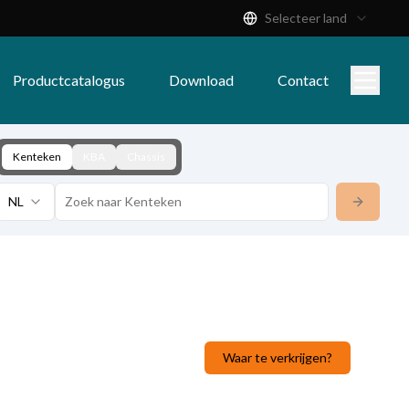
Selecteer land
Productcatalogus
Download
Contact
Kenteken
KBA
Chassis
NL
Waar te verkrijgen?