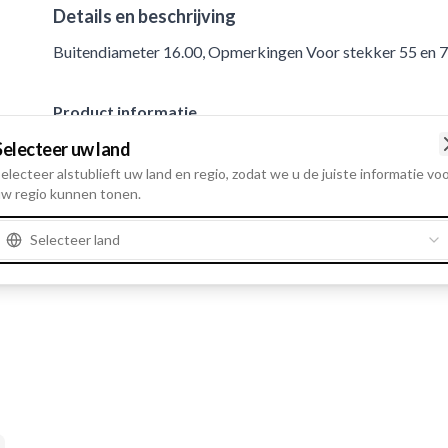
Details en beschrijving
Buitendiameter 16.00, Opmerkingen Voor stekker 55 en 7
Product informatie
Selecteer uw land
Cataloog informatie
electeer alstublieft uw land en regio, zodat we u de juiste informatie vo
w regio kunnen tonen.
Opmerkingen
Voor stekker 55 en 72.
Selecteer land