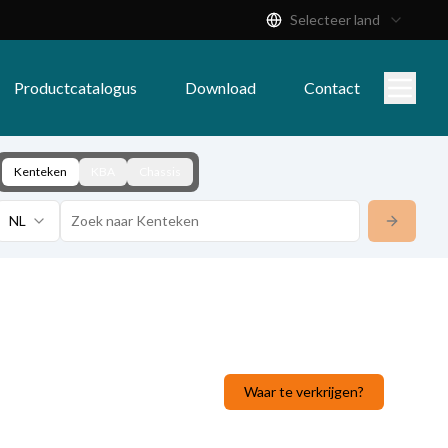
Selecteer land
Productcatalogus
Download
Contact
Kenteken
KBA
Chassis
NL
Waar te verkrijgen?