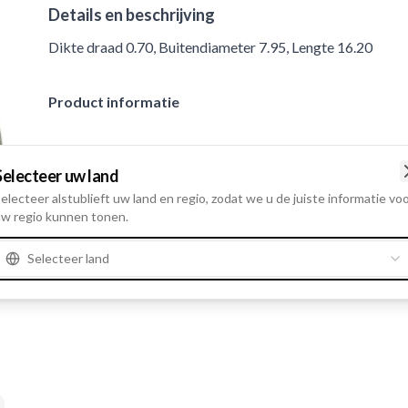
Details en beschrijving
Dikte draad 0.70, Buitendiameter 7.95, Lengte 16.20
Product informatie
Fysieke informatie
Selecteer uw land
Dikte draad
0.70
electeer alstublieft uw land en regio, zodat we u de juiste informatie vo
Buitendiameter
7.95
w regio kunnen tonen.
Lengte
16.20
Selecteer land