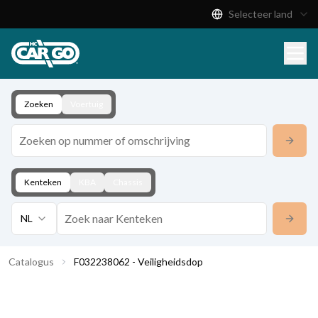
Selecteer land
Productcatalogus
Download
Contact
Zoeken
Voertuig
Kenteken
KBA
Chassis
NL
Catalogus
F032238062 - Veiligheidsdop