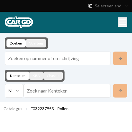
Selecteer land
Productcatalogus
Download
Contact
Zoeken
Voertuig
Kenteken
KBA
Chassis
NL
Catalogus
F032237953 - Rollen