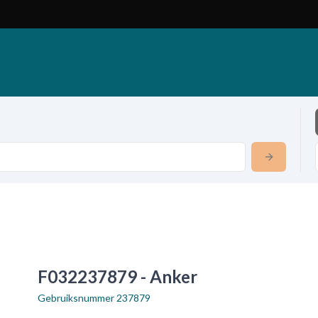
F032237879 - Anker
Gebruiksnummer
237879