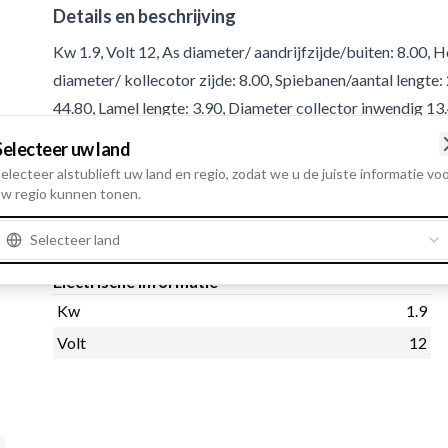
Details en beschrijving
Kw 1.9, Volt 12, As diameter/ aandrijfzijde/buiten: 8.00, 
diameter/ kollecotor zijde: 8.00, Spiebanen/aantal lengte:
44.80, Lamel lengte: 3.90, Diameter collector inwendig 13.
Sleepring diameter 36.00, Afstand / collector: 5.80, bui
Selecteer uw land
48.50, Aslengte: 136.80, Lamel afstand: 2.00, No./teeth 11
electeer alstublieft uw land en regio, zodat we u de juiste informatie vo
w regio kunnen tonen.
Product informatie
Selecteer land
Electrische informatie
Kw
1.9
Volt
12