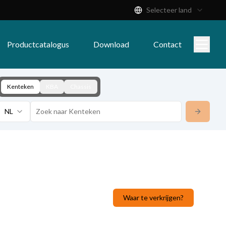
Selecteer land
Productcatalogus
Download
Contact
Kenteken
KBA
Chassis
NL
Waar te verkrijgen?