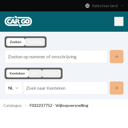
Selecteer land
Productcatalogus
Download
Contact
Zoeken
Voertuig
Kenteken
KBA
Chassis
NL
Catalogus
F032237752 - Vrijloopversnelling