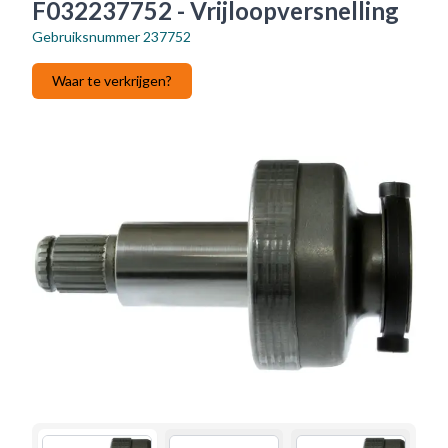
F032237752 - Vrijloopversnelling
Gebruiksnummer
237752
Waar te verkrijgen?