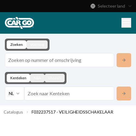
Selecteer land
Productcatalogus
Download
Contact
Zoeken
Voertuig
Kenteken
KBA
Chassis
NL
Catalogus
F032237517 - VEILIGHEIDSSCHAKELAAR