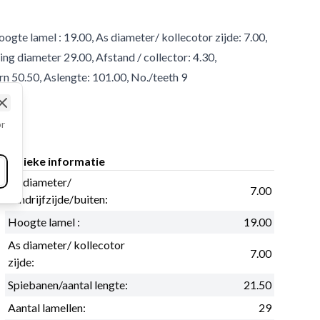
oogte lamel : 19.00, As diameter/ kollecotor zijde: 7.00,
ing diameter 29.00, Afstand / collector: 4.30,
 50.50, Aslengte: 101.00, No./teeth 9
Close
or
Fysieke informatie
As diameter/
7.00
aandrijfzijde/buiten:
Hoogte lamel :
19.00
As diameter/ kollecotor
7.00
zijde:
Spiebanen/aantal lengte:
21.50
Aantal lamellen:
29