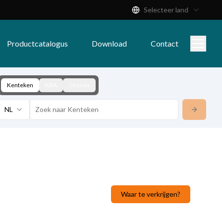
Selecteer land
Productcatalogus
Download
Contact
Kenteken
KBA
Chassis
NL
Waar te verkrijgen?