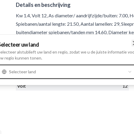
Details en beschrijving
Kw 1.4, Volt 12, As diameter/ aandrijfzijde/buiten: 7.00, H
Spiebanen/aantal lengte: 21.50, Aantal lamellen: 29, Sleepr
buitendiameter spiebanen/tanden mm 14.60, Diameter kern
Selecteer uw land
Product informatie
electeer alstublieft uw land en regio, zodat we u de juiste informatie vo
w regio kunnen tonen.
Electrische informatie
Selecteer land
Kw
1.4
Volt
12