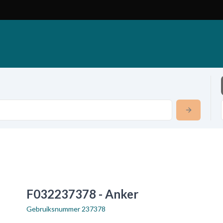
F032237378 - Anker
Gebruiksnummer
237378