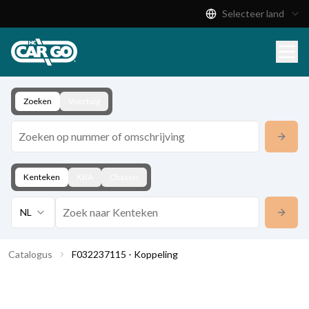
Selecteer land
Productcatalogus
Download
Contact
Zoeken
Voertuig
Kenteken
KBA
Chassis
NL
Catalogus
F032237115 - Koppeling