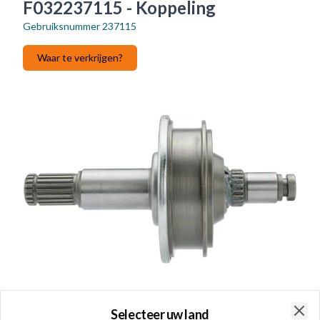
F032237115 - Koppeling
Gebruiksnummer
237115
Waar te verkrijgen?
Selecteer uw land