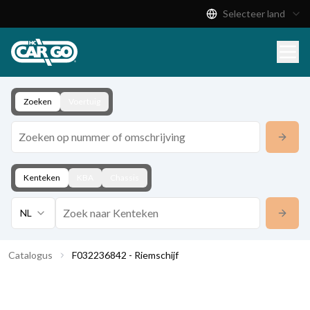
Selecteer land
Productcatalogus
Download
Contact
Zoeken
Voertuig
Kenteken
KBA
Chassis
NL
Catalogus
F032236842 - Riemschijf