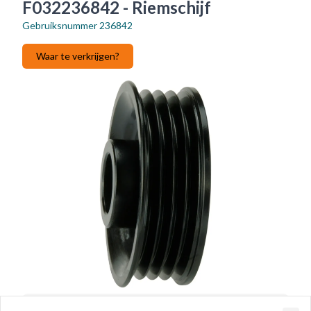
F032236842 - Riemschijf
Gebruiksnummer
236842
Waar te verkrijgen?