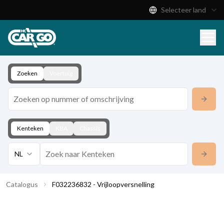
Selecteer land
Productcatalogus
Download
Contact
Zoeken
Voertuig
Kenteken
KBA
Chassis
NL
Catalogus
F032236832 - Vrijloopversnelling