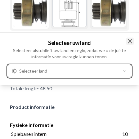
Gebruiksnummer
236832
Selecteer uw land
Clo
Details en beschrijving
Selecteer alstublieft uw land en regio, zodat we u de juiste
informatie voor uw regio kunnen tonen.
Spiebanen intern 10, Draairichting Rechtsom,
Binnendiameter 11.00, Buitendiameter 25.30, Planetair
Selecteer land
stelsel: Zonder, Buitendiameter/huis 45.00, No./teeth 9,
Totale lengte: 48.50
Product informatie
Fysieke informatie
Spiebanen intern
10