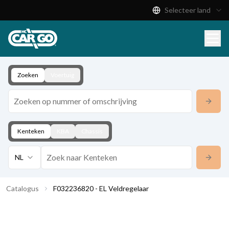
Selecteer land
Productcatalogus
Download
Contact
Zoeken
Voertuig
Kenteken
KBA
Chassis
NL
Catalogus
F032236820 - EL Veldregelaar