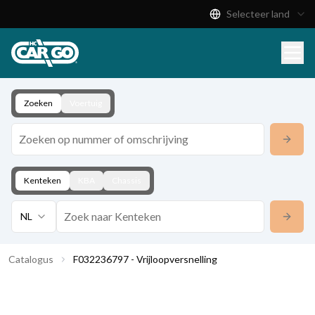
Selecteer land
Productcatalogus
Download
Contact
Zoeken
Voertuig
Kenteken
KBA
Chassis
NL
Catalogus
F032236797 - Vrijloopversnelling