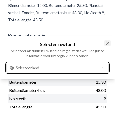
Binnendiameter 12.00, Buitendiameter 25.30, Planetair
stelsel: Zonder, Buitendiameter/huis 48.00, No./teeth 9,
Totale lengte: 45.50
Product informatie
Selecteer uw land
Clo
Fysieke informatie
Selecteer alstublieft uw land en regio, zodat we u de juiste
informatie voor uw regio kunnen tonen.
Spiebanen intern
10
Draairichting
Rechtsom
Selecteer land
Binnendiameter
12.00
Buitendiameter
25.30
Buitendiameter/huis
48.00
No./teeth
9
Totale lengte:
45.50