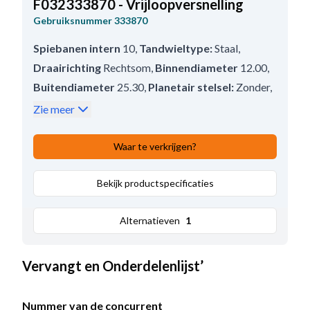
F032333870 - Vrijloopversnelling
Gebruiksnummer
333870
Spiebanen intern
10
,
Tandwieltype:
Staal
,
Draairichting
Rechtsom
,
Binnendiameter
12.00
,
Buitendiameter
25.30
,
Planetair stelsel:
Zonder
,
asafstand
3.10
,
Buitendiameter/huis
48.00
,
Zie meer
No./teeth
9
,
Totale lengte:
45.50
Waar te verkrijgen?
Bekijk productspecificaties
Alternatieven
1
Vervangt en Onderdelenlijst’
Nummer van de concurrent