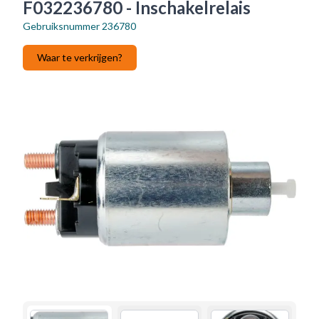
F032236780 - Inschakelrelais
Gebruiksnummer
236780
Waar te verkrijgen?