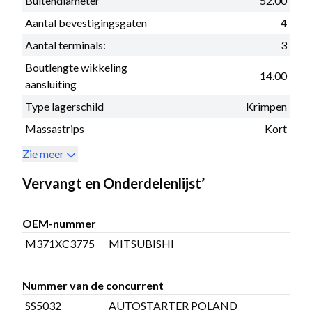
Buitendiameter
52.00
Aantal bevestigingsgaten
4
Aantal terminals:
3
Boutlengte wikkeling
14.00
aansluiting
Type lagerschild
Krimpen
Massastrips
Kort
Zie meer
Vervangt en Onderdelenlijst’
OEM-nummer
M371XC3775
MITSUBISHI
Nummer van de concurrent
SS5032
AUTOSTARTER POLAND