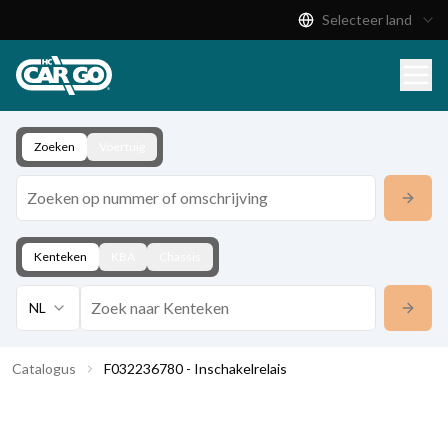
Selecteer land
Productcatalogus
Download
Contact
Zoeken
Voertuig
Kenteken
KBA
Chassis
NL
Catalogus
F032236780 - Inschakelrelais