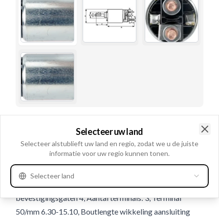
Gebruiksnummer
236780
Selecteer uw land
Details en beschrijving
Clo
Selecteer alstublieft uw land en regio, zodat we u de juiste
informatie voor uw regio kunnen tonen.
Volt 12, Aansluiting 50 Vlakstekker, Lengte B+ bout
16.00, Bout wikkeling aansluiting diamter M8, B+
Selecteer land
M8x1.25, Buitendiameter 52.00, Aantal
bevestigingsgaten 4, Aantal terminals: 3, Terminal
50/mm 6.30-15.10, Boutlengte wikkeling aansluiting