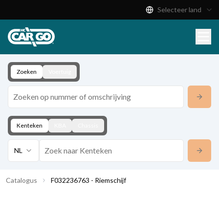
Selecteer land
Productcatalogus
Download
Contact
Zoeken
Voertuig
Kenteken
KBA
Chassis
NL
Catalogus
F032236763 - Riemschijf