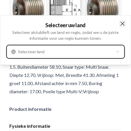
Selecteer uw land
Clo
Selecteer alstublieft uw land en regio, zodat we u de juiste
Gebruiksnummer
236763
informatie voor uw regio kunnen tonen.
Details en beschrijving
Selecteer land
Groeven 7, Draairichting Rechtsom, Schroefdraad M14-
1.5, Buitendiameter 58.10, Snaar type: Multi Snaar,
Diepte 12.70, Vrijloop: Met, Breedte 41.30, Afmeting 1
groef 11.00, Afstand achter in mm 7.50, Boring
diameter: 17.00, Poelie type Multi-V;Vrijloop
Product informatie
Fysieke informatie