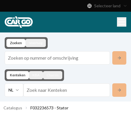
Selecteer land
Productcatalogus
Download
Contact
Zoeken
Voertuig
Kenteken
KBA
Chassis
NL
Catalogus
F032236573 - Stator