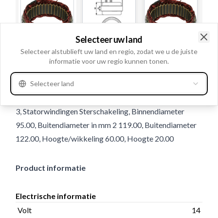
Selecteer uw land
Clo
Selecteer alstublieft uw land en regio, zodat we u de juiste
Gebruiksnummer
236573
informatie voor uw regio kunnen tonen.
Details en beschrijving
Selecteer land
Volt 14, Ampère: 70, Dikte draad 1.80, Number of leads
3, Statorwindingen Sterschakeling, Binnendiameter
95.00, Buitendiameter in mm 2 119.00, Buitendiameter
122.00, Hoogte/wikkeling 60.00, Hoogte 20.00
Product informatie
Electrische informatie
Volt
14