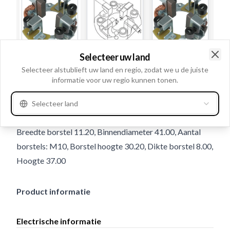
Selecteer uw land
Gebruiksnummer
236441
Clo
Selecteer alstublieft uw land en regio, zodat we u de juiste
informatie voor uw regio kunnen tonen.
Details en beschrijving
Volt 24, Veer Met, Lengte borsteldraad 25.00, Borstel:
Selecteer land
Met, Lengte borstel 18.00, Buitendiameter 81.00,
Breedte borstel 11.20, Binnendiameter 41.00, Aantal
borstels: M10, Borstel hoogte 30.20, Dikte borstel 8.00,
Hoogte 37.00
Product informatie
Electrische informatie