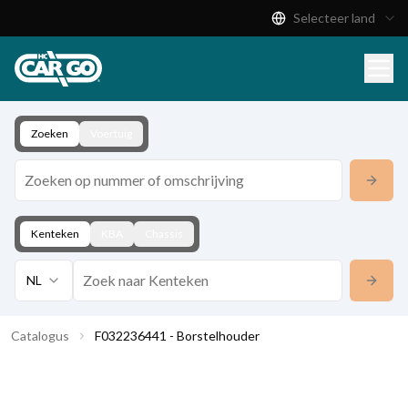
Selecteer land
Productcatalogus
Download
Contact
Zoeken
Voertuig
Kenteken
KBA
Chassis
NL
Catalogus
F032236441 - Borstelhouder