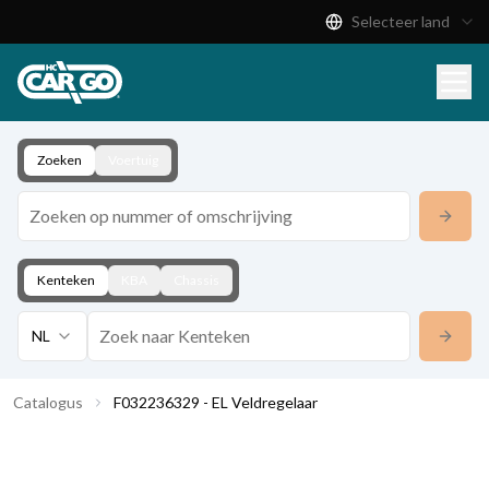
Selecteer land
Productcatalogus
Download
Contact
Zoeken
Voertuig
Kenteken
KBA
Chassis
NL
Catalogus
F032236329 - EL Veldregelaar