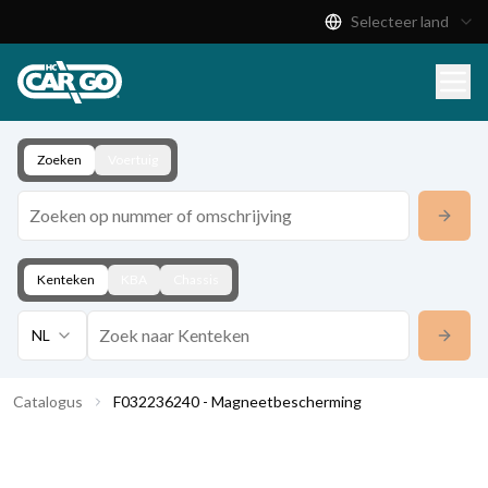
Selecteer land
Productcatalogus
Download
Contact
Zoeken
Voertuig
Kenteken
KBA
Chassis
NL
Catalogus
F032236240 - Magneetbescherming