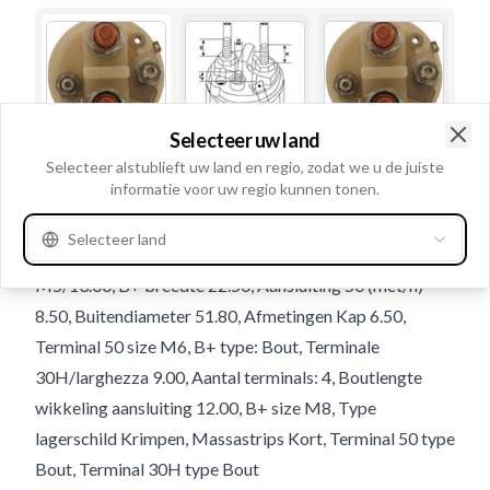
Selecteer uw land
Clo
Selecteer alstublieft uw land en regio, zodat we u de juiste
Gebruiksnummer
236240
informatie voor uw regio kunnen tonen.
Details en beschrijving
Selecteer land
Bout wikkeling aansluiting diamter M8, Terminal 30h
M5/13.00, B+ breedte 22.50, Aansluiting 50 (met/h)
8.50, Buitendiameter 51.80, Afmetingen Kap 6.50,
Terminal 50 size M6, B+ type: Bout, Terminale
30H/larghezza 9.00, Aantal terminals: 4, Boutlengte
wikkeling aansluiting 12.00, B+ size M8, Type
lagerschild Krimpen, Massastrips Kort, Terminal 50 type
Bout, Terminal 30H type Bout